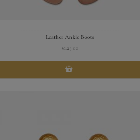
Leather Ankle Boots
€
123.00
Dieses
Produkt
weist
mehrere
Varianten
auf.
Die
Optionen