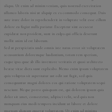
aliqua. Ut enim ad minim veniam, quis nostrud exercitation
ullamco laboris nisi ut aliquip ex ea commodo consequat. Duis
aute irure dolor in reprehenderit in voluptate velit esse cillum
dolore eu fugiat nulla pariatur. Excepteur sint occaecat
cupidatat non proident, sunt in culpa qui officia deserunt
mollit anim id est laborum.
Sed ut perspiciatis unde omnis iste natus error sit voluptatem
accusantium doloremque laudantium, totam rem aperiam,
eaque ipsa quae ab illo inventore veritatis et quasi architecto
beatae vitae dicta sunt explicabo. Nemo enim ipsam voluptatem
quia voluptas sit aspernatur aut odit aut fugit, sed quia
consequuntur magni dolores eos qui ratione voluptatem sequi
nesciunt. Neque porro quisquam est, qui dolorem ipsum quia
dolor sit amet, consectetur, adipisci velit, sed quia non
numquam eius modi tempora incidunt ut labore et dolore
magnam aliquam quaerat voluptatem. Ut enim ad minima