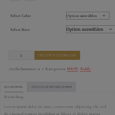
€35.00
bis
Select Color
€99.00
Select Sizes
Gold
IN DEN WARENKORB
Metal
Earrings
Artikelnummer:
n. v.
Kategorien:
SHOP
,
Teddy
Menge
BESCHREIBUNG
ZUSÄTZLICHE INFORMATIONEN
Beschreibung
Lorem ipsum dolor sit amet, consectetur adipiscing elit, sed
do eiusmod tempor incididunt ut labore et dolore magna