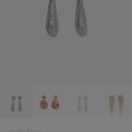
Preisspanne:
€
35.00
–
€
99.00