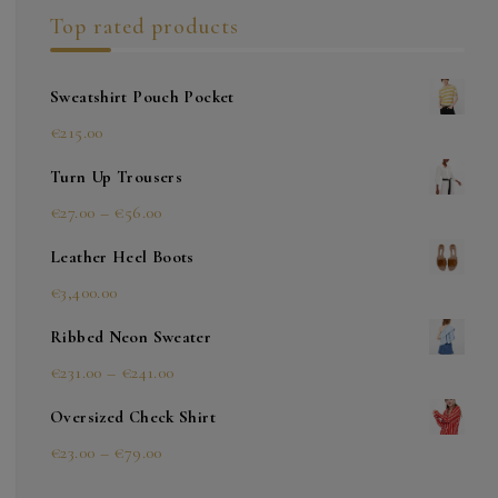
Top rated products
Sweatshirt Pouch Pocket
€
215.00
Turn Up Trousers
Preisspanne:
€
27.00
–
€
56.00
€27.00
Leather Heel Boots
bis
€
3,400.00
€56.00
Ribbed Neon Sweater
Preisspanne:
€
231.00
–
€
241.00
€231.00
Oversized Check Shirt
bis
Preisspanne:
€
23.00
–
€
79.00
€241.00
€23.00