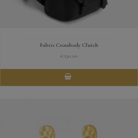
Fabric Crossbody Clutch
€
230.00
Dieses
Produkt
weist
mehrere
Varianten
auf.
Die