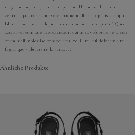
magnam aliquam quaerat voluptatem. Ut enim ad minima
veniam, quis nostrum exercitationem ullam corporis suscipit
laboriosam, nisi ut aliquid ex ea commodi consequatur? Quis
autem vel eum iure reprehenderit qui in ea voluptate velit esse
quam nihil molestiae consequatur, vel illum qui dolorem eum
fugiat quo voluptas nulla pariatur?
Ähnliche Produkte