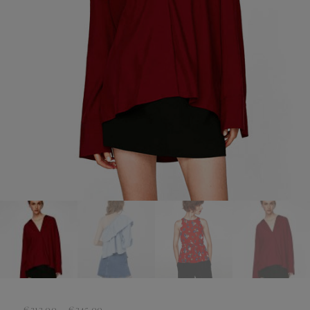
Preisspanne:
€
213.00
–
€
345.00