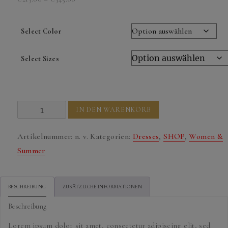
€213.00
bis
Select Color
€345.00
Select Sizes
Snakeskin
IN DEN WARENKORB
Trousers
Menge
Artikelnummer:
n. v.
Kategorien:
Dresses
,
SHOP
,
Women &
Summer
BESCHREIBUNG
ZUSÄTZLICHE INFORMATIONEN
Beschreibung
Lorem ipsum dolor sit amet, consectetur adipiscing elit, sed