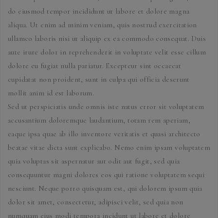
do eiusmod tempor incididunt ut labore et dolore magna
aliqua. Ut enim ad minim veniam, quis nostrud exercitation
ullamco laboris nisi ut aliquip ex ea commodo consequat. Duis
aute irure dolor in reprehenderit in voluptate velit esse cillum
dolore eu fugiat nulla pariatur. Excepteur sint occaecat
cupidatat non proident, sunt in culpa qui officia deserunt
mollit anim id est laborum.
Sed ut perspiciatis unde omnis iste natus error sit voluptatem
accusantium doloremque laudantium, totam rem aperiam,
eaque ipsa quae ab illo inventore veritatis et quasi architecto
beatae vitae dicta sunt explicabo. Nemo enim ipsam voluptatem
quia voluptas sit aspernatur aut odit aut fugit, sed quia
consequuntur magni dolores eos qui ratione voluptatem sequi
nesciunt. Neque porro quisquam est, qui dolorem ipsum quia
dolor sit amet, consectetur, adipisci velit, sed quia non
numquam eius modi tempora incidunt ut labore et dolore