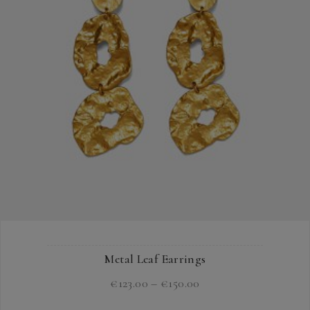
Optionen
können
auf
der
Produktseite
gewählt
werden
Metal Leaf Earrings
Preisspanne:
€
123.00
–
€
150.00
€123.00