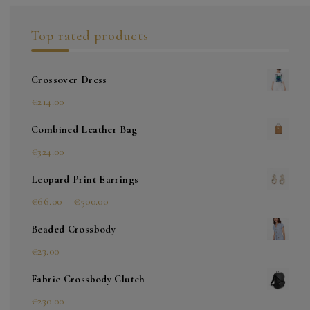
Top rated products
Crossover Dress
€
214.00
Combined Leather Bag
€
324.00
Leopard Print Earrings
Preisspanne:
€
66.00
–
€
500.00
€66.00
Beaded Crossbody
bis
€
23.00
€500.00
Fabric Crossbody Clutch
€
230.00