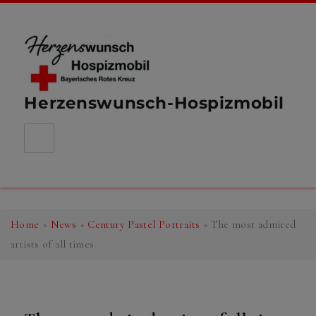
Herzenswunsch-Hospizmobil
Home
»
News
»
Century Pastel Portraits
»
The most admired
artists of all times