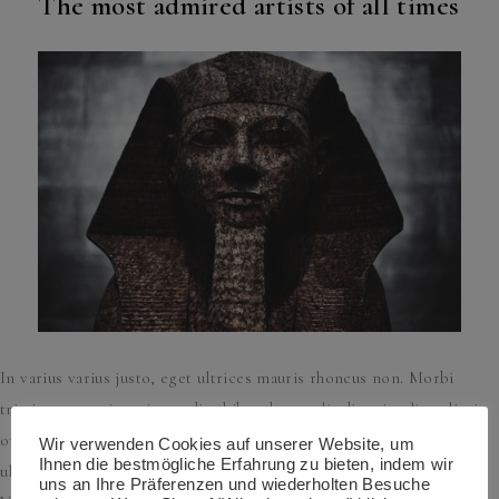
The most admired artists of all times
In varius varius justo, eget ultrices mauris rhoncus non. Morbi
tristique, mauris eu imperdiet bibendum, velit diam iaculis velit, in
ornare massa enim at lorem. Etiam risus diam, porttitor vitae
Wir verwenden Cookies auf unserer Website, um
Ihnen die bestmögliche Erfahrung zu bieten, indem wir
ultrices quis, dapibus id dolor. Morbi venenatis lacinia rhoncus.
uns an Ihre Präferenzen und wiederholten Besuche