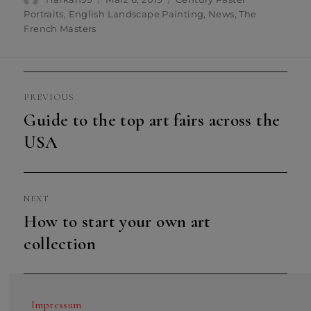
on
Portraits
,
English Landscape Painting
,
News
,
The
French Masters
Beitragsnavigation
PREVIOUS
Guide to the top art fairs across the
Previous
post:
USA
NEXT
How to start your own art
Next
post:
collection
Impressum